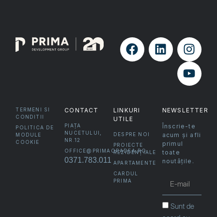
TERMENI SI
CONTACT
LINKURI
NEWSLETTER
CONDITII
UTILE
PIAȚA
Înscrie-te
POLITICA DE
NUCETULUI,
DESPRE NOI
acum și afli
MODULE
NR.12
COOKIE
primul
PROIECTE
OFFICE@PRIMAORADEA.RO
toate
REZIDENȚIALE
0371.783.011
noutățile.
APARTAMENTE
CARDUL
PRIMA
Sunt de