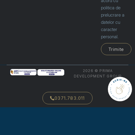
acord cu
politica de
prelucrare a
datelor cu
caracter
personal.
Trimite
2026 © PRIMA
DEVELOPMENT GROUP
0371.783.011