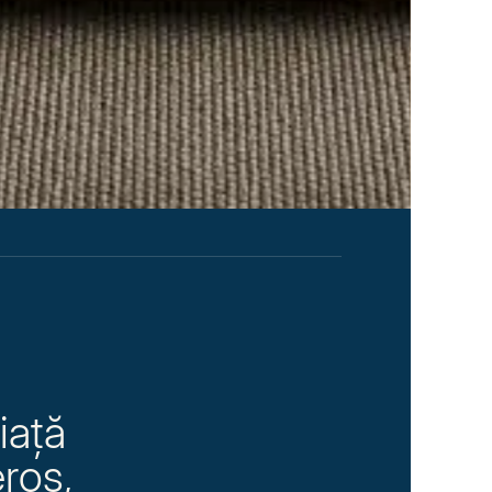
iață
eros,