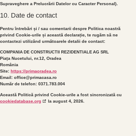
Supraveghere a Prelucrării Datelor cu Caracter Personal).
10. Date de contact
Pentru întrebări și / sau comentarii despre Politica noastră
privind Cookie-urile și această declarație, te rugăm să ne
contactezi utilizând următoarele detalii de contact:
COMPANIA DE CONSTRUCTII REZIDENTIALE AG SRL
Piața Nucetului, nr.12, Oradea
România
Site:
https://primaoradea.ro
Email:
office@
primacasa.ro
Număr de telefon: 0371.783.004
Această Politică privind Cookie-urile a fost sincronizată cu
cookiedatabase.org
la august 4, 2026.