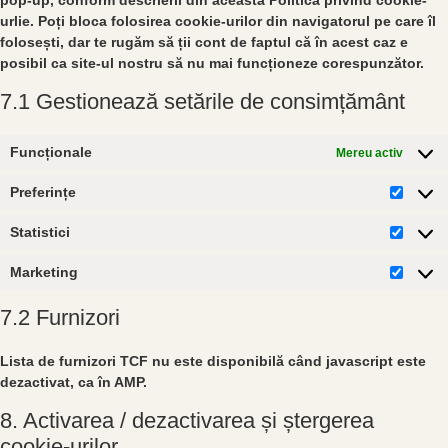
pop-up, conform descrierii din această Politică privind cookie-
urlie. Poți bloca folosirea cookie-urilor din navigatorul pe care îl
folosești, dar te rugăm să ții cont de faptul că în acest caz e
posibil ca site-ul nostru să nu mai funcționeze corespunzător.
7.1 Gestionează setările de consimțământ
Funcționale
Mereu activ
Preferințe
Statistici
Marketing
7.2 Furnizori
Lista de furnizori TCF nu este disponibilă când javascript este
dezactivat, ca în AMP.
8. Activarea / dezactivarea și ștergerea
cookie-urilor