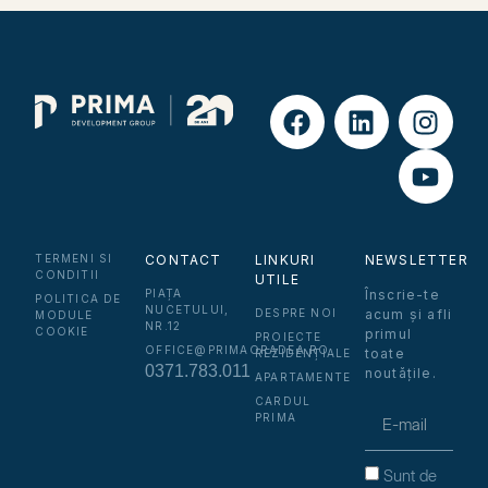
TERMENI SI
CONTACT
LINKURI
NEWSLETTER
CONDITII
UTILE
PIAȚA
Înscrie-te
POLITICA DE
NUCETULUI,
DESPRE NOI
acum și afli
MODULE
NR.12
COOKIE
primul
PROIECTE
OFFICE@PRIMAORADEA.RO
toate
REZIDENȚIALE
0371.783.011
noutățile.
APARTAMENTE
CARDUL
PRIMA
Sunt de