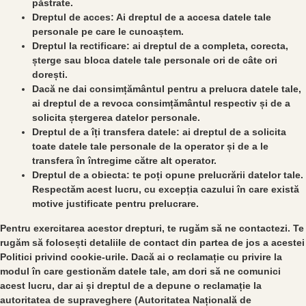
păstrate.
Dreptul de acces: Ai dreptul de a accesa datele tale
personale pe care le cunoaștem.
Dreptul la rectificare: ai dreptul de a completa, corecta,
șterge sau bloca datele tale personale ori de câte ori
dorești.
Dacă ne dai consimțământul pentru a prelucra datele tale,
ai dreptul de a revoca consimțământul respectiv și de a
solicita ștergerea datelor personale.
Dreptul de a îți transfera datele: ai dreptul de a solicita
toate datele tale personale de la operator și de a le
transfera în întregime către alt operator.
Dreptul de a obiecta: te poți opune prelucrării datelor tale.
Respectăm acest lucru, cu excepția cazului în care există
motive justificate pentru prelucrare.
Pentru exercitarea acestor drepturi, te rugăm să ne contactezi. Te
rugăm să folosești detaliile de contact din partea de jos a acestei
Politici privind cookie-urile. Dacă ai o reclamație cu privire la
modul în care gestionăm datele tale, am dori să ne comunici
acest lucru, dar ai și dreptul de a depune o reclamație la
autoritatea de supraveghere (Autoritatea Națională de