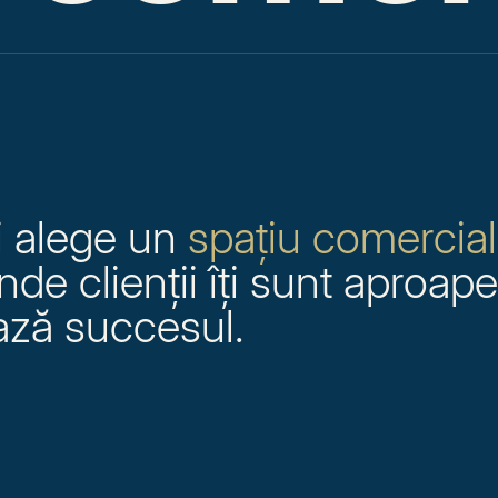
și alege un
spațiu comercial
unde clienții îți sunt aproape,
tează succesul.