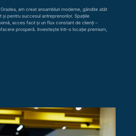
radea, am creat ansambluri moderne, gândite atât
t și pentru succesul antreprenorilor. Spațiile
ximă, acces facil și un flux constant de clienți –
afacere prosperă. Investește într-o locație premium,