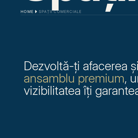
HOME
SPAȚII COMERCIALE
Dezvoltă-ți afacerea 
ansamblu premium
, 
vizibilitatea îți garan