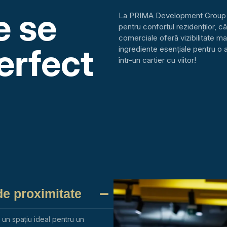
e se
La PRIMA Development Group O
pentru confortul rezidenților, câ
comerciale oferă vizibilitate ma
erfect
ingrediente esențiale pentru o 
într-un cartier cu viitor!
e proximitate
ă un spațiu ideal pentru un