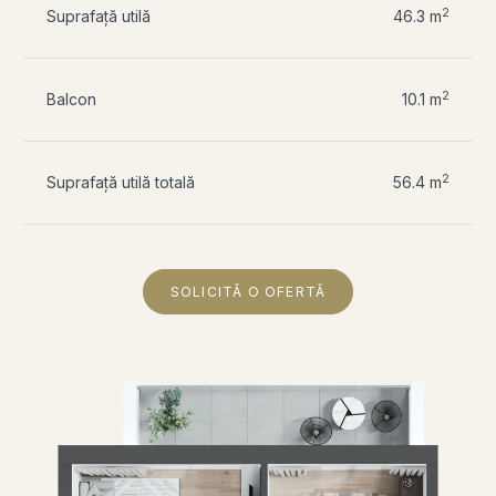
2
Suprafață utilă
46.3 m
2
Balcon
10.1 m
2
Suprafață utilă totală
56.4 m
SOLICITĂ O OFERTĂ