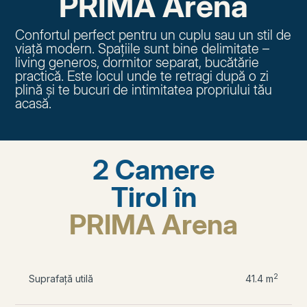
PRIMA Arena
Confortul perfect pentru un cuplu sau un stil de
viață modern. Spațiile sunt bine delimitate –
living generos, dormitor separat, bucătărie
practică. Este locul unde te retragi după o zi
plină și te bucuri de intimitatea propriului tău
acasă.
2 Camere
Tirol în
PRIMA Arena
2
Suprafață utilă
41.4 m