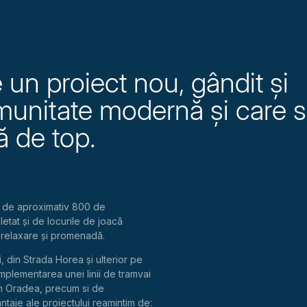
 un proiect nou, gândit și
unitate modernă și care 
ă de top.
al de aproximativ 800 de
etat și de locurile de joacă
de relaxare și promenadă.
 din Strada Horea și ulterior pe
implementarea unei linii de tramvai
 din Oradea, precum si de
ntaje ale proiectului reamintim de: