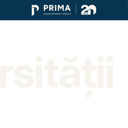
a
sității