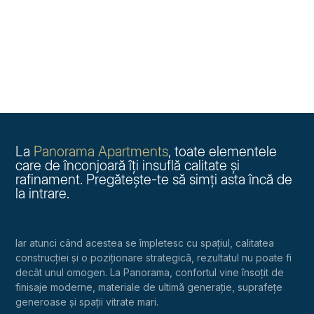
La
Panorama Apartments
, toate elementele
care de înconjoară îţi insuflă calitate şi
rafinament. Pregăteşte-te să simţi asta încă de
la intrare.
Iar atunci când acestea se împletesc cu spaţiul, calitatea
construcţiei şi o poziţionare strategică, rezultatul nu poate fi
decât unul omogen. La Panorama, confortul vine însoțit de
finisaje moderne, materiale de ultimă generație, suprafețe
generoase și spații vitrate mari.