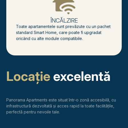
ÎNCĂLZIRE
Toate apartamentele sunt prevăzute cu un pachet
standard Smart Home, care poate fi upgradat
oricând cu alte module compatibile.
Locație
excelentă
Panorama Apartments este situat într-o zonă accesibilă, cu
infrastructură dezvoltată şi acces rapid la toate facilităţile,
perfectă pentru nevoile tale.