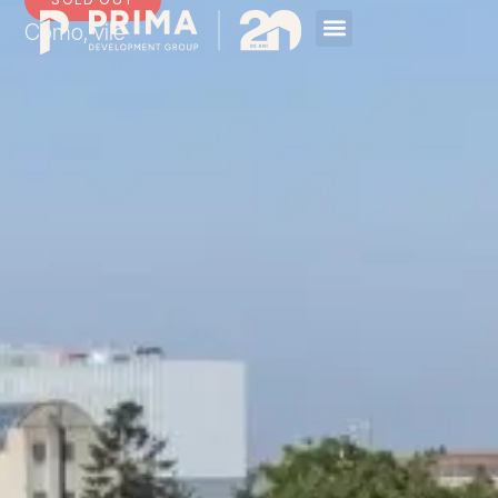
Como
,
vile