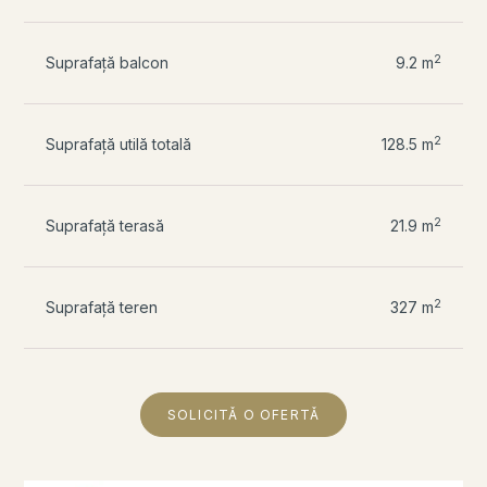
2
Suprafață balcon
9.2 m
2
Suprafață utilă totală
128.5 m
2
Suprafață terasă
21.9 m
2
Suprafață teren
327 m
SOLICITĂ O OFERTĂ